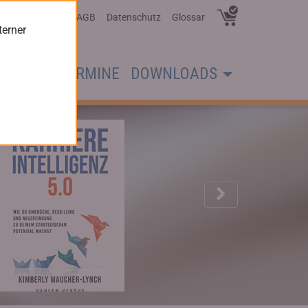
Über Uns
AGB
Datenschutz
Glossar
terner
CHER
TERMINE
DOWNLOADS