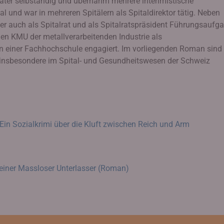
ter selbständig und übernahm mehrere interimistische
l und war in mehreren Spitälern als Spitaldirektor tätig. Neben
r auch als Spitalrat und als Spitalratspräsident Führungsaufg
nen KMU der metallverarbeitenden Industrie als
n einer Fachhochschule engagiert. Im vorliegenden Roman sind
n insbesondere im Spital- und Gesundheitswesen der Schweiz
 Ein Sozialkrimi über die Kluft zwischen Reich und Arm
leiner Massloser Unterlasser (Roman)