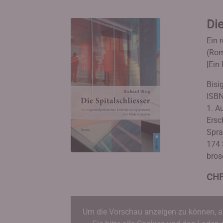
Die
Ein 
(Ro
[Ein 
Bisi
ISBN
1. Au
Ersc
Spra
174 
bros
CHF
Um die Vorschau anzeigen zu können, a