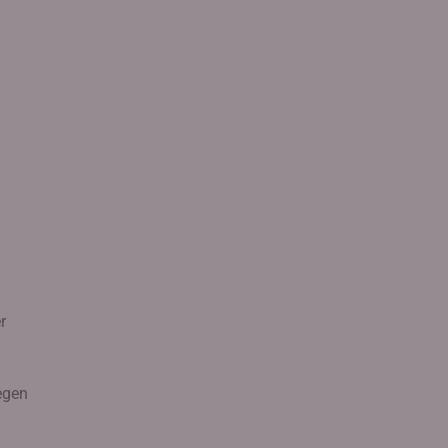
r
egen