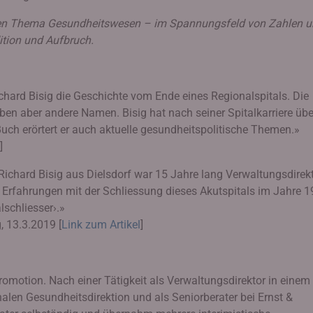
ten Thema Gesundheitswesen – im Spannungsfeld von Zahlen 
ition und Aufbruch.
ichard Bisig die Geschichte vom Ende eines Regionalspitals. Die
en aber andere Namen. Bisig hat nach seiner Spitalkarriere übe
Buch erörtert er auch aktuelle gesundheitspolitische Themen.»
]
– Richard Bisig aus Dielsdorf war 15 Jahre lang Verwaltungsdirek
ne Erfahrungen mit der Schliessung dieses Akutspitals im Jahre 
lschliesser›.»
, 13.3.2019 [
Link zum Artikel
]
Promotion. Nach einer Tätigkeit als Verwaltungsdirektor in einem
onalen Gesundheitsdirektion und als Seniorberater bei Ernst &