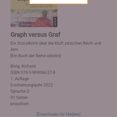
Graph versus Graf
Ein Sozialkrimi über die Kluft zwischen Reich und
Arm
[Ein Buch der Reihe allerArt]
Bisig, Richard
ISBN 978-3-909066-27-8
1. Auflage
Erscheinungsjahr 2022
Sprache D
91 Seiten
broschiert
[Downloads für Medien]