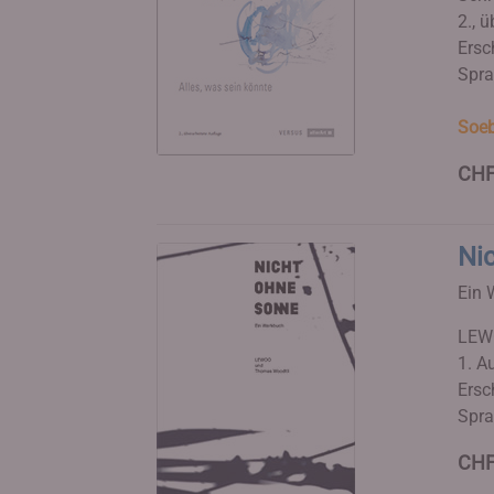
2., ü
Ersc
Spra
Soeb
CHF
Ni
Ein 
LEW
1. Au
Ersc
Spra
CHF