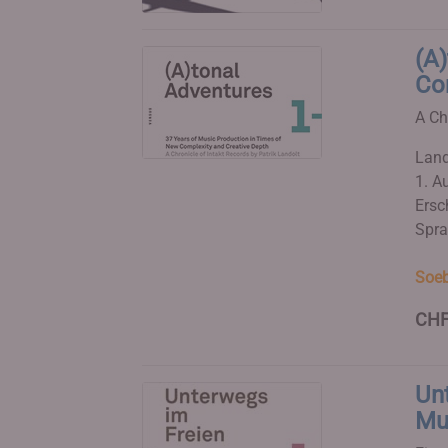
(A)
Co
A Ch
Land
1. Au
Ersc
Spra
Soeb
CHF
Unt
Mu