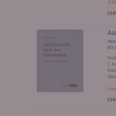
ZUM
CHF
Au
Aben
[Ein 
Grol
1. Au
Ersc
Spra
Soeb
CHF