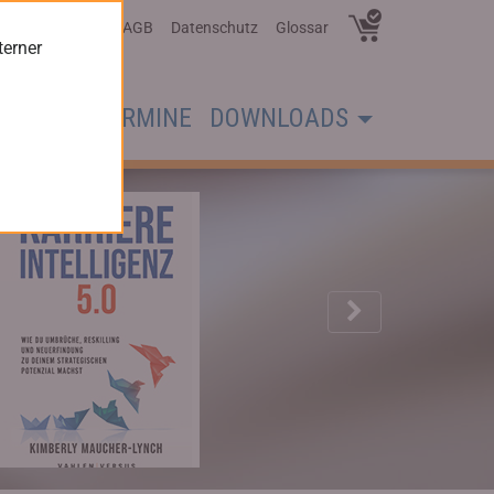
Über Uns
AGB
Datenschutz
Glossar
terner
CHER
TERMINE
DOWNLOADS