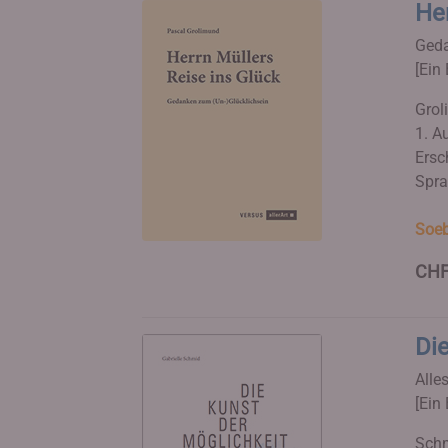
Her
Geda
[Ein 
Grol
1. Au
Ersc
Spra
Soeb
CHF
Die
Alle
[Ein 
Schm