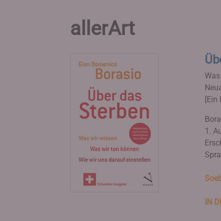
allerArt
Üb
Was 
Neua
[Ein 
Bora
1. Au
Ersc
Spra
Soeb
IN 