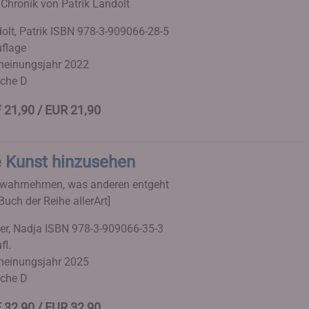
 Chronik von Patrik Landolt
olt, Patrik
ISBN 978-3-909066-28-5
uflage
heinungsjahr 2022
che D
 21,90 / EUR 21,90
e Kunst hinzusehen
wahrnehmen, was anderen entgeht
Buch der Reihe allerArt]
ler, Nadja
ISBN 978-3-909066-35-3
fl.
heinungsjahr 2025
che D
 32,90 / EUR 32,90