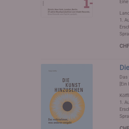
Eine
Land
1. A
Ersc
Spra
CHF
Di
Das 
[Ein 
Köff
1. Au
Ersc
Spra
CHF