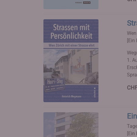
Str
Wen 
[Ein 
Wegm
1. Au
Ersc
Spra
CHF
Ein
Tage
[Ein 