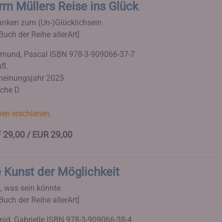
rn Müllers Reise ins Glück
nken zum (Un-)Glücklichsein
Buch der Reihe allerArt]
imund, Pascal
ISBN 978-3-909066-37-7
fl.
heinungsjahr 2025
che D
en erschienen.
 29,00 / EUR 29,00
 Kunst der Möglichkeit
s, was sein könnte
Buch der Reihe allerArt]
id, Gabrielle
ISBN 978-3-909066-38-4