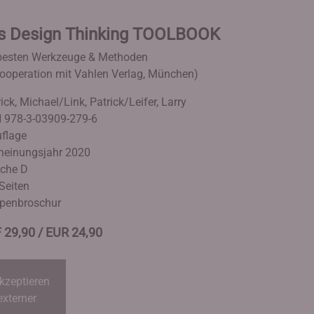
s Design Thinking TOOLBOOK
besten Werkzeuge & Methoden
Kooperation mit Vahlen Verlag, München)
ick, Michael/Link, Patrick/Leifer, Larry
 978-3-03909-279-6
uflage
heinungsjahr 2020
che D
Seiten
penbroschur
 29,90 / EUR 24,90
kzeptieren
externer