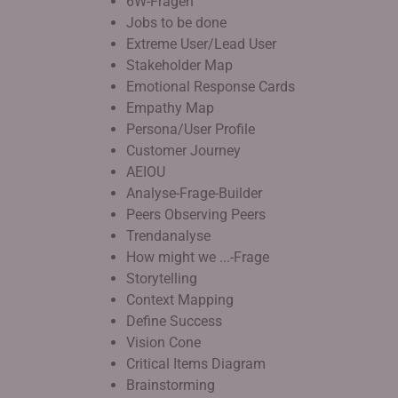
6W-Fragen
Jobs to be done
Extreme User/Lead User
Stakeholder Map
Emotional Response Cards
Empathy Map
Persona/User Profile
Customer Journey
AEIOU
Analyse-Frage-Builder
Peers Observing Peers
Trendanalyse
How might we ...-Frage
Storytelling
Context Mapping
Define Success
Vision Cone
Critical Items Diagram
Brainstorming