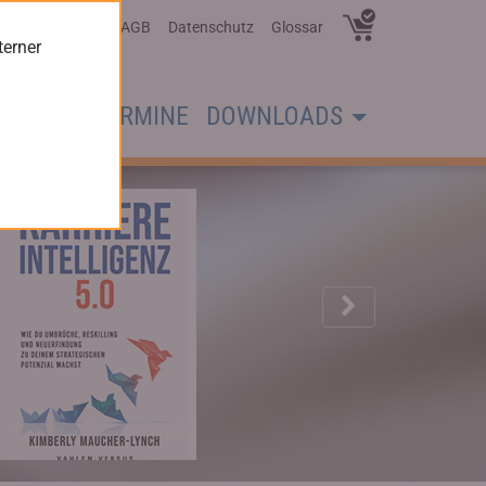
Über Uns
AGB
Datenschutz
Glossar
terner
CHER
TERMINE
DOWNLOADS