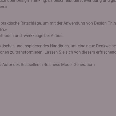
uch über Design Thinking. Es beschreibt die Anwendung und gib
en.»
e praktische Ratschläge, um mit der Anwendung von Design Thi
en.»
methoden und -werkzeuge bei Airbus
aktisches und inspirierendes Handbuch, um eine neue Denkweise
onen zu transformieren. Lassen Sie sich von diesem erfrischen
Co-Autor des Bestsellers «Business Model Generation»