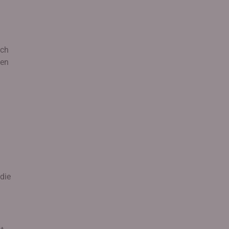
uch
ten
die