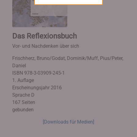
Das Reflexionsbuch
Vor- und Nachdenken über sich
Frischherz, Bruno/Godat, Dominik/Muff, Pius/Peter,
Daniel
ISBN 978-3-03909-245-1
1. Auflage
Erscheinungsjahr 2016
Sprache D
167 Seiten
gebunden
[Downloads für Medien]