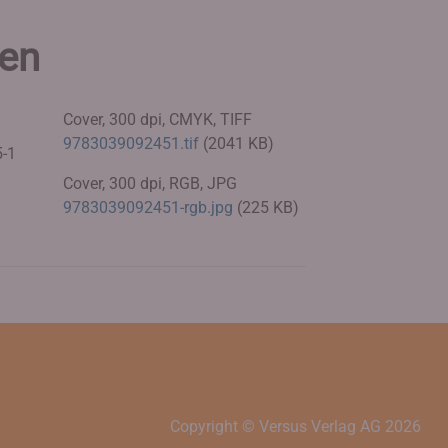
ien
Cover, 300 dpi, CMYK, TIFF
9783039092451.tif
(2041 KB)
5-1
Cover, 300 dpi, RGB, JPG
9783039092451-rgb.jpg
(225 KB)
Copyright © Versus Verlag AG
2026