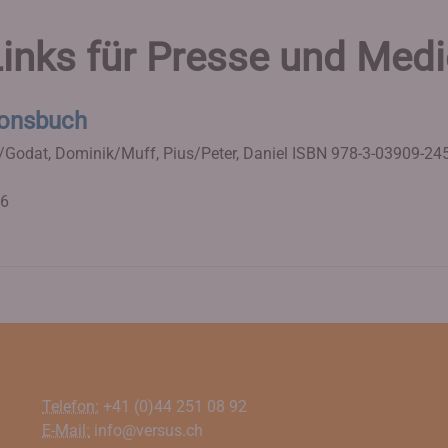
inks für Presse und Med
ionsbuch
/Godat, Dominik/Muff, Pius/Peter, Daniel
ISBN 978-3-03909-24
16
Telefon:
+41 (0)44 251 08 92
E-Mail:
info@versus.ch