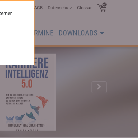
Über Uns
AGB
Datenschutz
Glossar
terner
CHER
TERMINE
DOWNLOADS