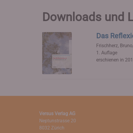
Downloads und L
Das Reflex
Frischherz, Bruno
1. Auflage
erschienen in 20
Versus Verlag AG
Neptunstrasse 20
8032 Zürich