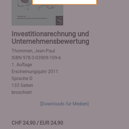
Investitionsrechnung und
Unternehmensbewertung
Thommen, Jean-Paul
ISBN 978-3-03909-109-6
1. Auflage
Erscheinungsjahr 2011
Sprache D
133 Seiten
broschiert
[Downloads für Medien]
CHF 24,90 / EUR 24,90