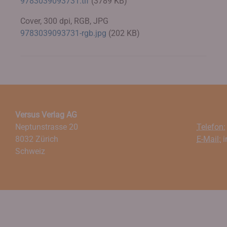
9783039093731.tif
(3789 KB)
Cover, 300 dpi, RGB, JPG
9783039093731-rgb.jpg
(202 KB)
Versus Verlag AG
Neptunstrasse 20
Telefon:
8032 Zürich
E-Mail:
i
Schweiz