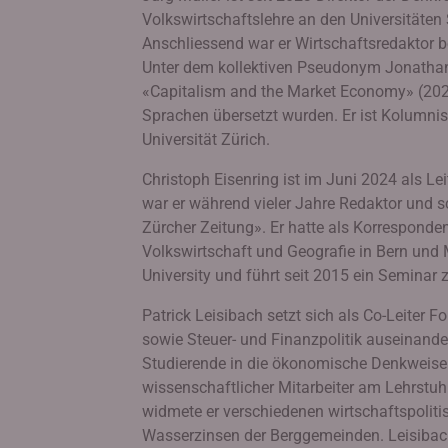
Volkswirtschaftslehre an den Universitäten
Anschliessend war er Wirtschaftsredaktor be
Unter dem kollektiven Pseudonym Jonathan
«Capitalism and the Market Economy» (2024
Sprachen übersetzt wurden. Er ist Kolumni
Universität Zürich.
Christoph Eisenring ist im Juni 2024 als L
war er während vieler Jahre Redaktor und sch
Zürcher Zeitung». Er hatte als Korresponden
Volkswirtschaft und Geografie in Bern und M
University und führt seit 2015 ein Seminar z
Patrick Leisibach setzt sich als Co-Leiter
sowie Steuer- und Finanzpolitik auseinander
Studierende in die ökonomische Denkweise ei
wissenschaftlicher Mitarbeiter am Lehrstuhl
widmete er verschiedenen wirtschaftspolit
Wasserzinsen der Berggemeinden. Leisibach 