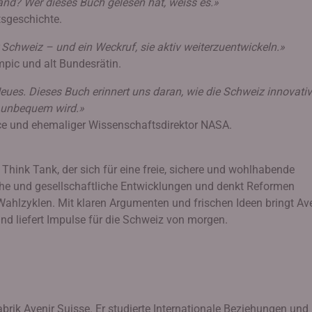
and? Wer dieses Buch gelesen hat, weiss es.»
tsgeschichte.
r Schweiz – und ein Weckruf, sie aktiv weiterzuentwickeln.»
mpic und alt Bundesrätin.
eues. Dieses Buch erinnert uns daran, wie die Schweiz innovativ
 unbequem wird.»
e und ehemaliger Wissenschaftsdirektor NASA.
r Think Tank, der sich für eine freie, sichere und wohlhabende
liche und gesellschaftliche Entwicklungen und denkt Reformen
 Wahlzyklen. Mit klaren Argumenten und frischen Ideen bringt Av
nd liefert Impulse für die Schweiz von morgen.
abrik Avenir Suisse. Er studierte Internationale Beziehungen und