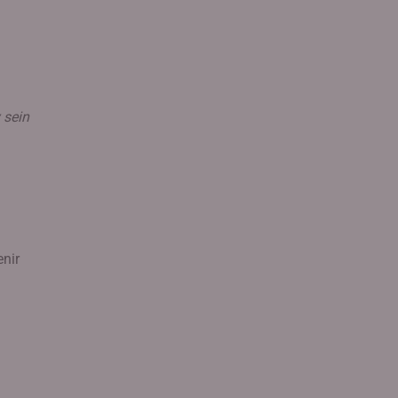
 sein
enir