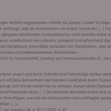
ngen leichter wegzustecken scheint als andere Länder? Es liege
‹antifragil›, legt ein Autorenteam von Avenir Suisse dar. (...) D
 gängigen helvetischen Europadiskurses nicht entzieht, bietet d
enso unterhaltsam wie instruktiv, anregend und erfrischend, da
ein Rezeptbuch, keine Bibel zuhanden von Rechthabern, aber ei
stössen und bedenkenswerten Reformideen.»
aft für Aussenpolitik, Lesetipp auf www.aussenpolitik.ch, Jan
Wie kann unser Land durch Schocks und Fehlschläge stärker wer
 Buch will [das Autorenteam der liberalen Denkfabrik Avenir Suisse
gelingt, sich immer wieder neu zu erfinden, warum diese Eigensc
ukunft bewahren lässt. (...) Die stärksten Momente finden sich, 
 Vorschlägen, wie sich die Institutionen noch antifragiler gesta
iker. (...)»
ZZ am Sonntag, Nr. 4, 30.11.2025, S. 42