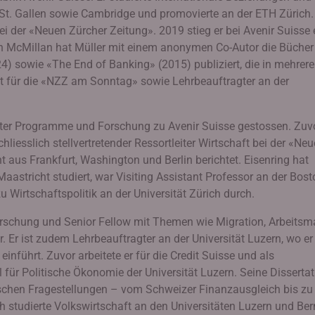
 St. Gallen sowie Cambridge und promovierte an der ETH Zürich.
i der «Neuen Zürcher Zeitung». 2019 stieg er bei Avenir Suisse 
 McMillan hat Müller mit einem anonymen Co-Autor die Bücher
) sowie «The End of Banking» (2015) publiziert, die in mehrere
st für die «NZZ am Sonntag» sowie Lehrbeauftragter an der
eiter Programme und Forschung zu Avenir Suisse gestossen. Zuv
liesslich stellvertretender Ressortleiter Wirtschaft bei der «Ne
t aus Frankfurt, Washington und Berlin berichtet. Eisenring hat
aastricht studiert, war Visiting Assistant Professor an der Bost
u Wirtschaftspolitik an der Universität Zürich durch.
 Forschung und Senior Fellow mit Themen wie Migration, Arbeitsm
. Er ist zudem Lehrbeauftragter an der Universität Luzern, wo er
nführt. Zuvor arbeitete er für die Credit Suisse und als
 für Politische Ökonomie der Universität Luzern. Seine Dissertat
ischen Fragestellungen – vom Schweizer Finanzausgleich bis zu
studierte Volkswirtschaft an den Universitäten Luzern und Ber