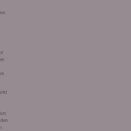
ein.
or
uen
on
arkt
ion
 den
n.