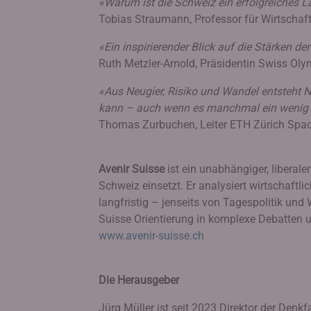
«Warum ist die Schweiz ein erfolgreiches L
Tobias Straumann, Professor für Wirtschaf
«Ein inspirierender Blick auf die Stärken de
Ruth Metzler-Arnold, Präsidentin Swiss Oly
«Aus Neugier, Risiko und Wandel entsteht N
kann – auch wenn es manchmal ein wenig
Thomas Zurbuchen, Leiter ETH Zürich Spac
Avenir Suisse
ist ein unabhängiger, liberale
Schweiz einsetzt. Er analysiert wirtschaft
langfristig – jenseits von Tagespolitik und
Suisse Orientierung in komplexe Debatten u
www.avenir-suisse.ch
Die Herausgeber
Jürg Müller ist seit 2023 Direktor der Denkf