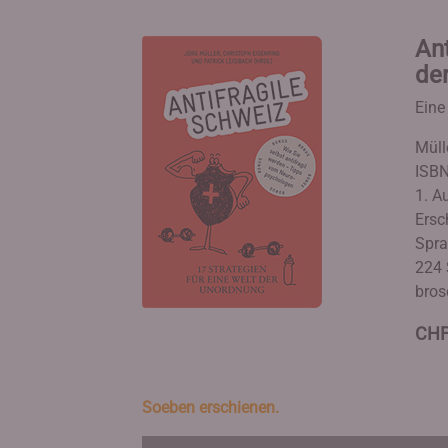
Ant
de
Eine
Müll
ISBN
1. Au
Ersc
Spra
224 
bros
CHF
Soeben erschienen.