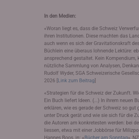
In den Medien:
«Woran liegt es, dass die Schweiz Verwerfu
ihren Institutionen. Diese machten das Land 
auch wenn es sich der Gravitationskraft des
Büchlein eine überaus lohnende Lektüre: eb
ansprechend gestaltet. Kein Kompendium, k
nützliche Sammlung von Analysen, Denkan
Rudolf Wyder, SGA Schweizerische Gesellsch
2026 [
Link zum Beitrag
]
«Strategien für die Schweiz der Zukunft. 
Ein Buch liefert Ideen. (...) In ihrem neuen
erklären, wie es gerade der Schweiz so gut 
unter Druck gerät und wie sie sich für die Z
die Autoren am konkretesten werden: bei den
liessen, etwa mit einer Jobbörse für Milizpolit
Hannes Boos, in: «
Bücher am Sonntag
», N