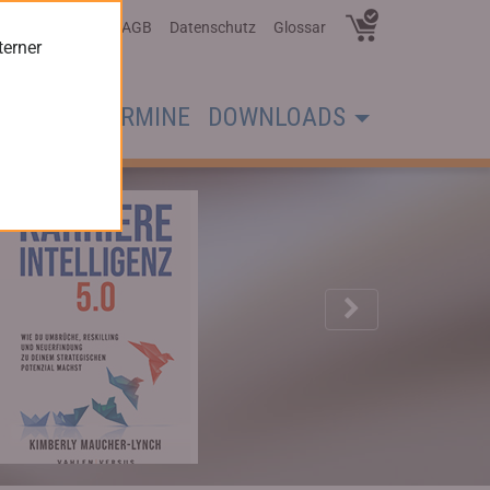
Über Uns
AGB
Datenschutz
Glossar
terner
CHER
TERMINE
DOWNLOADS