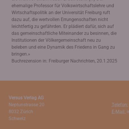
ehemalige Professor für Volkswirtschaftslehre und
Wirtschaftspolitik an der Universität Freiburg ruft
dazu auf, die wertvollen Errungenschaften nicht
leichtfertig zu gefährden. Er plädiert dafür, sich auf
das gemeinschaftliche Miteinander zu besinnen, die
Institutionen der Völkergemeinschaft neu zu
beleben und eine Dynamik des Friedens in Gang zu
bringen.»
Buchrezension in: Freiburger Nachrichten, 20.1.2025
Versus Verlag AG
Neptunstrasse 20
Telefon:
8032 Zürich
E-Mail:
i
Schweiz