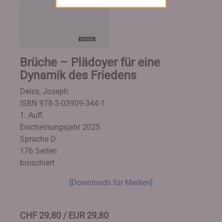
Brüche – Plädoyer für eine
Dynamik des Friedens
Deiss, Joseph
ISBN 978-3-03909-344-1
1. Aufl.
Erscheinungsjahr 2025
Sprache D
176 Seiten
broschiert
[Downloads für Medien]
CHF 29,80 / EUR 29,80