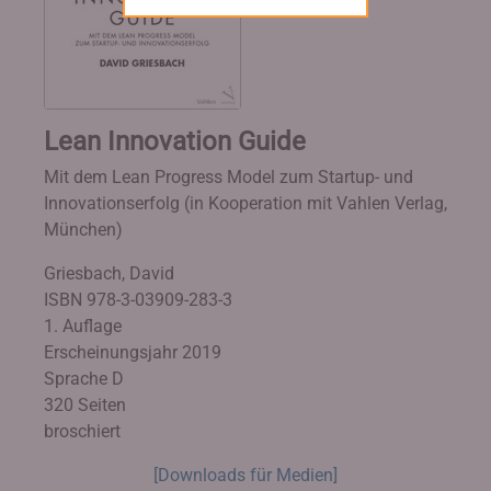
Lean Innovation Guide
Mit dem Lean Progress Model zum Startup- und
Innovationserfolg (in Kooperation mit Vahlen Verlag,
München)
Griesbach, David
ISBN 978-3-03909-283-3
1. Auflage
Erscheinungsjahr 2019
Sprache D
320 Seiten
broschiert
[Downloads für Medien]