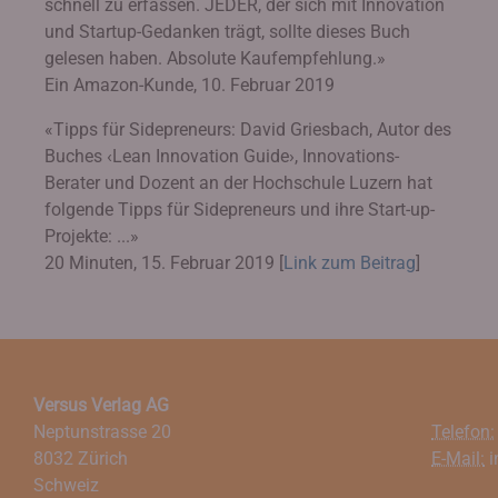
schnell zu erfassen. JEDER, der sich mit Innovation
und Startup-Gedanken trägt, sollte dieses Buch
gelesen haben. Absolute Kaufempfehlung.»
Ein Amazon-Kunde, 10. Februar 2019
«Tipps für Sidepreneurs: David Griesbach, Autor des
Buches ‹Lean Innovation Guide›, Innovations-
Berater und Dozent an der Hochschule Luzern hat
folgende Tipps für Sidepreneurs und ihre Start-up-
Projekte: ...»
20 Minuten, 15. Februar 2019 [
Link zum Beitrag
]
Versus Verlag AG
Neptunstrasse 20
Telefon:
8032 Zürich
E-Mail:
i
Schweiz