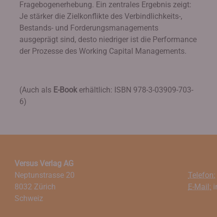
Fragebogenerhebung. Ein zentrales Ergebnis zeigt:
Je stärker die Zielkonflikte des Verbindlichkeits-,
Bestands- und Forderungsmanagements
ausgeprägt sind, desto niedriger ist die Performance
der Prozesse des Working Capital Managements.
(Auch als
E-Book
erhältlich: ISBN 978-3-03909-703-
6)
Versus Verlag AG
Neptunstrasse 20
Telefon:
8032 Zürich
E-Mail:
i
Schweiz