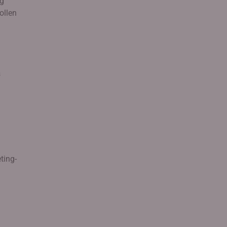
ng
ollen
s
ting-