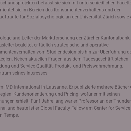
rschungsprojekten befasst sie sich mit unterschiedlichen Facett
richtet sie im Bereich des Konsumentenverhaltens und der
ftragte für Sozialpsychologie an der Universität Zürich sowie
hologe und Leiter der Marktforschung der Zürcher Kantonalbank.
leiter begleitet er täglich strategische und operative
entenverhalten vom Studiendesign bis hin zur Überführung d
tegien. Neben aktuellen Fragen aus dem Tagesgeschäft stehen
ung und Service-Qualität, Produkt- und Preiswahrnehmung,
rum seines Interesses.
am IMD International in Lausanne. Er publizierte mehrere Bücher
tegien, Kundenorientierung und Pricing, wofür er mit seinen
ungen erhielt. Fünf Jahre lang war er Professor an der Thunder
na, und heute ist er Global Faculty Fellow am Center for Service
 in Tempe.