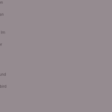
en
 an
 Im
er
 und
bird