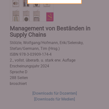
Management von Beständen in
Supply Chains
Stölzle, Wolfgang/Hofmann, Erik/Selensky,
Stefan/Germann, Tim (Hrsg.)
ISBN 978-3-03909-174-4
2., vollst. überarb. u. stark erw. Auflage
Erscheinungsjahr 2024
Sprache D
288 Seiten
broschiert
[Downloads für Dozenten]
[Downloads für Medien]