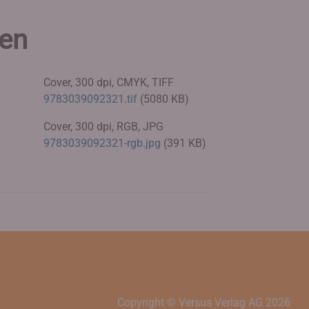
ien
Cover, 300 dpi, CMYK, TIFF
9783039092321.tif
(5080 KB)
Cover, 300 dpi, RGB, JPG
9783039092321-rgb.jpg
(391 KB)
Copyright © Versus Verlag AG
2026