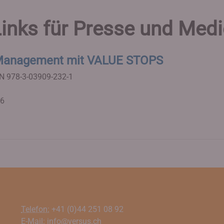
inks für Presse und Med
 Management mit VALUE STOPS
N 978-3-03909-232-1
26
Telefon:
+41 (0)44 251 08 92
E-Mail:
info@versus.ch