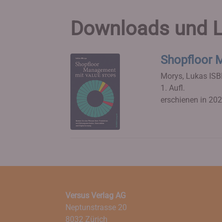
Downloads und L
Shopfloor
Morys, Lukas
ISB
1. Aufl.
erschienen in 20
Versus Verlag AG
Neptunstrasse 20
8032 Zürich