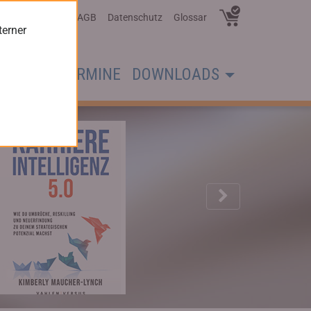
Über Uns
AGB
Datenschutz
Glossar
terner
CHER
TERMINE
DOWNLOADS