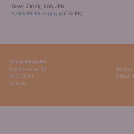
Cover, 300 dpi, RGB, JPG
9783039093571-rgb.jpg
(133 KB)
Versus Verlag AG
Neptunstrasse 20
Telefon:
8032 Zürich
E-Mail:
i
Schweiz