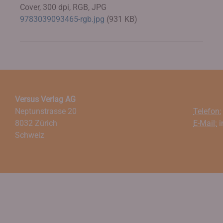
Cover, 300 dpi, RGB, JPG
9783039093465-rgb.jpg
(931 KB)
Versus Verlag AG
Neptunstrasse 20
Telefon:
8032 Zürich
E-Mail:
i
Schweiz