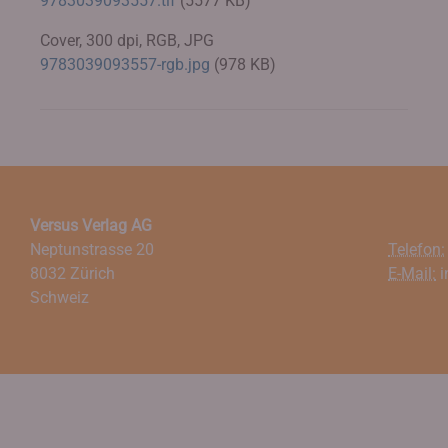
9783039093557.tif
(5577 KB)
Cover, 300 dpi, RGB, JPG
9783039093557-rgb.jpg
(978 KB)
Versus Verlag AG
Neptunstrasse 20
Telefon:
8032 Zürich
E-Mail:
i
Schweiz