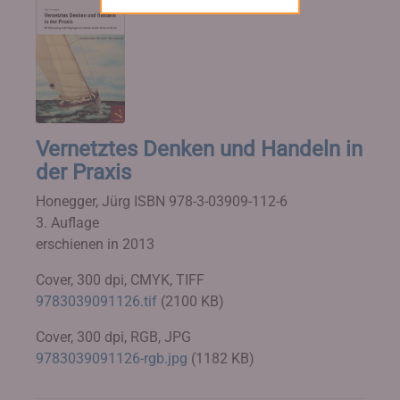
Vernetztes Denken und Handeln in
der Praxis
Honegger, Jürg
ISBN 978-3-03909-112-6
3. Auflage
erschienen in 2013
Cover, 300 dpi, CMYK, TIFF
9783039091126.tif
(2100 KB)
Cover, 300 dpi, RGB, JPG
9783039091126-rgb.jpg
(1182 KB)