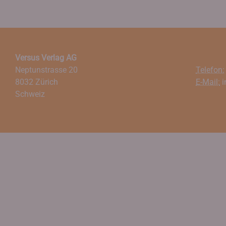
Versus Verlag AG
Neptunstrasse 20
Telefon:
8032 Zürich
E-Mail:
i
Schweiz