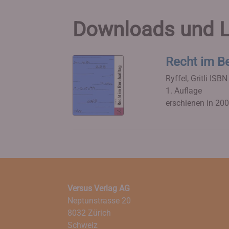
Downloads und L
Recht im Be
Ryffel, Gritli
ISBN
1. Auflage
erschienen in 20
Versus Verlag AG
Neptunstrasse 20
8032 Zürich
Schweiz