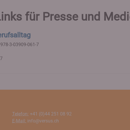
inks für Presse und Med
rufsalltag
 978-3-03909-061-7
07
Telefon:
+41 (0)44 251 08 92
E-Mail:
info@versus.ch