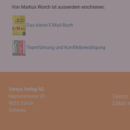
Von Markus Worch ist ausserdem erschienen:
Das kleine E-Mail-Buch
Teamführung und Konfliktbewältigung
Versus Verlag AG
Neptunstrasse 20
Telefon:
8032 Zürich
E-Mail:
i
Schweiz