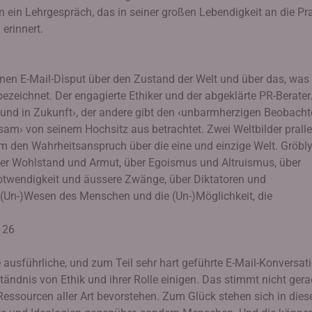
 ein Lehrgespräch, das in seiner großen Lebendigkeit an die Pr
erinnert.
inen E-Mail-Disput über den Zustand der Welt und über das, wa
bezeichnet. Der engagierte Ethiker und der abgeklärte PR-Berater
 und in Zukunft›, der andere gibt den ‹unbarmherzigen Beobachte
sam› von seinem Hochsitz aus betrachtet. Zwei Weltbilder prall
 um den Wahrheitsanspruch über die eine und einzige Welt. Gröbl
über Wohlstand und Armut, über Egoismus und Altruismus, über
otwendigkeit und äussere Zwänge, über Diktatoren und
(Un-)Wesen des Menschen und die (Un-)Möglichkeit, die
. 26
 ausführliche, und zum Teil sehr hart geführte E-Mail-Konversat
tändnis von Ethik und ihrer Rolle einigen. Das stimmt nicht ger
 Ressourcen aller Art bevorstehen. Zum Glück stehen sich in dies