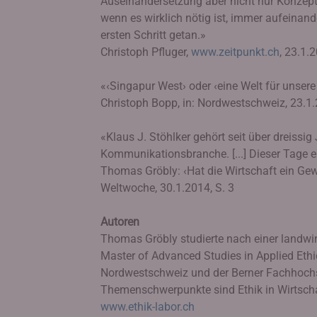
Auseinandersetzung aber nicht nur Konzept
wenn es wirklich nötig ist, immer aufeina
ersten Schritt getan.»
Christoph Pfluger,
www.zeitpunkt.ch
, 23.1.
«‹Singapur West› oder ‹eine Welt für unsere
Christoph Bopp, in: Nordwestschweiz, 23.1.
«Klaus J. Stöhlker gehört seit über dreissig
Kommunikationsbranche. [...] Dieser Tage er
Thomas Gröbly: ‹Hat die Wirtschaft ein Ge
Weltwoche, 30.1.2014, S. 3
Autoren
Thomas Gröbly studierte nach einer landwir
Master of Advanced Studies in Applied Ethi
Nordwestschweiz und der Berner Fachhochs
Themenschwerpunkte sind Ethik in Wirtscha
www.ethik-labor.ch