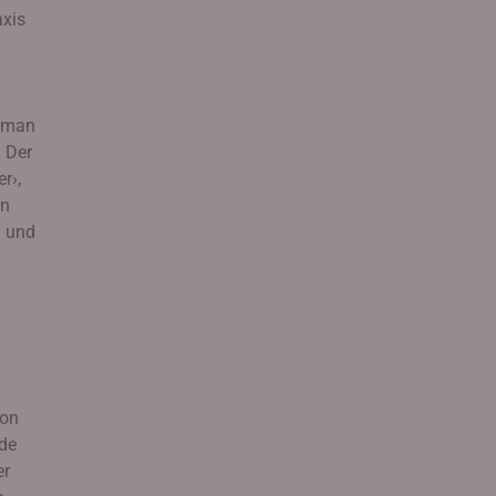
axis
s man
. Der
r›,
en
y und
ion
ade
er