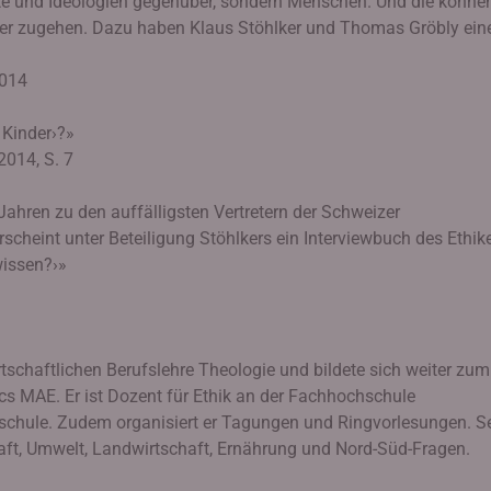
e und Ideologien gegenüber, sondern Menschen. Und die können
nder zugehen. Dazu haben Klaus Stöhlker und Thomas Gröbly ein
2014
 Kinder›?»
2014, S. 7
 Jahren zu den auffälligsten Vertretern der Schweizer
scheint unter Beteiligung Stöhlkers ein Interviewbuch des Ethik
wissen?›»
tschaftlichen Berufslehre Theologie und bildete sich weiter zum
cs MAE. Er ist Dozent für Ethik an der Fachhochschule
chule. Zudem organisiert er Tagungen und Ringvorlesungen. S
ft, Umwelt, Landwirtschaft, Ernährung und Nord-Süd-Fragen.