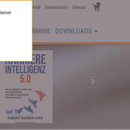
Über Uns
AGB
Datenschutz
Glossar
terner
CHER
TERMINE
DOWNLOADS