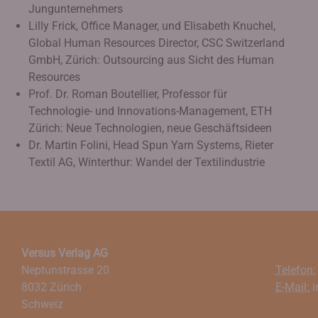
Jungunternehmers
Lilly Frick, Office Manager, und Elisabeth Knuchel,
Global Human Resources Director, CSC Switzerland
GmbH, Zürich: Outsourcing aus Sicht des Human
Resources
Prof. Dr. Roman Boutellier, Professor für
Technologie- und Innovations-Management, ETH
Zürich: Neue Technologien, neue Geschäftsideen
Dr. Martin Folini, Head Spun Yarn Systems, Rieter
Textil AG, Winterthur: Wandel der Textilindustrie
Versus Verlag AG
Neptunstrasse 20
Telefon:
8032 Zürich
E-Mail:
i
Schweiz