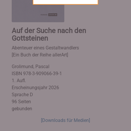
Auf der Suche nach den
Gottsteinen
Abenteuer eines Gestaltwandlers
[Ein Buch der Reihe allerArt]
Grolimund, Pascal
ISBN 978-3-909066-39-1
1. Aufl.
Erscheinungsjahr 2026
Sprache D
96 Seiten
gebunden
[Downloads für Medien]