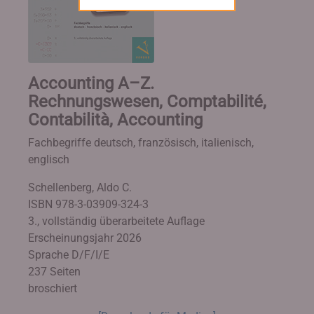
Accounting A–Z.
Rechnungswesen, Comptabilité,
Contabilità, Accounting
Fachbegriffe deutsch, französisch, italienisch,
englisch
Schellenberg, Aldo C.
ISBN 978-3-03909-324-3
3., vollständig überarbeitete Auflage
Erscheinungsjahr 2026
Sprache D/F/I/E
237 Seiten
broschiert