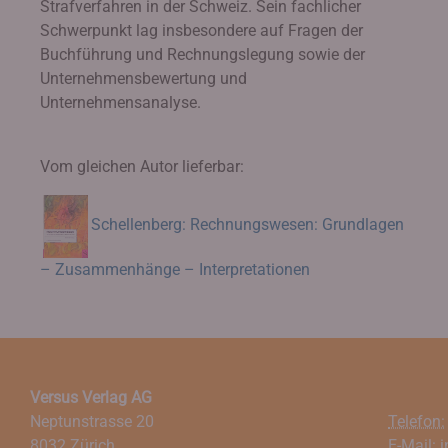
Strafverfahren in der Schweiz. Sein fachlicher
Schwerpunkt lag insbesondere auf Fragen der
Buchführung und Rechnungslegung sowie der
Unternehmensbewertung und
Unternehmensanalyse.
Vom gleichen Autor lieferbar:
Schellenberg: Rechnungswesen: Grundlagen
– Zusammenhänge – Interpretationen
Versus Verlag AG
Neptunstrasse 20
Telefon:
8032 Zürich
E-Mail:
i