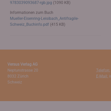
9783039093687-rgb.jpg
(1090 KB)
Informationen zum Buch
Mueller-Eisenring-Leisibach_Antifragile-
Schweiz_Buchinfo.pdf
(415 KB)
Versus Verlag AG
Neptunstrasse 20
Telefon:
8032 Zürich
E-Mail:
i
Schweiz