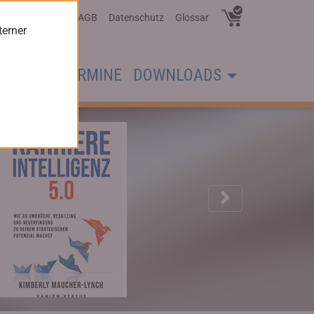
Über Uns
AGB
Datenschutz
Glossar
terner
CHER
TERMINE
DOWNLOADS