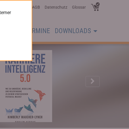
Über Uns
AGB
Datenschutz
Glossar
terner
CHER
TERMINE
DOWNLOADS