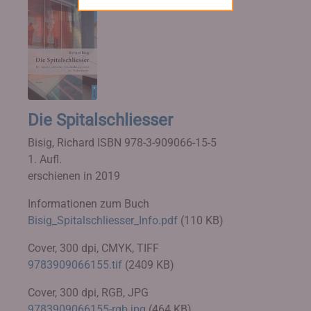
Die Spitalschliesser
Bisig, Richard
ISBN 978-3-909066-15-5
1. Aufl.
erschienen in 2019
Informationen zum Buch
Bisig_Spitalschliesser_Info.pdf
(110 KB)
Cover, 300 dpi, CMYK, TIFF
9783909066155.tif
(2409 KB)
Cover, 300 dpi, RGB, JPG
9783909066155-rgb.jpg
(464 KB)