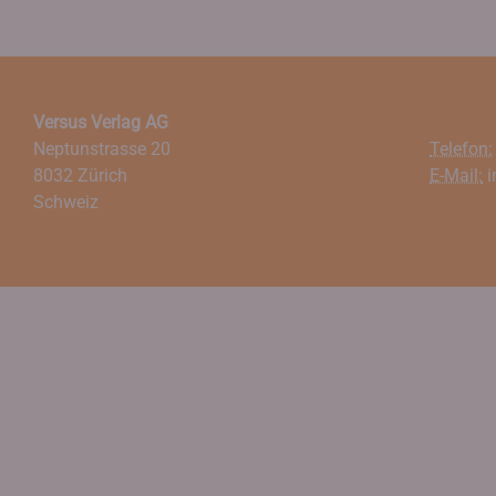
Versus Verlag AG
Neptunstrasse 20
Telefon:
8032 Zürich
E-Mail:
i
Schweiz