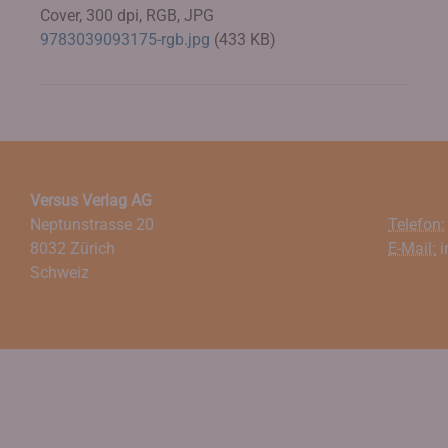
Cover, 300 dpi, RGB, JPG
9783039093175-rgb.jpg
(433 KB)
Versus Verlag AG
Neptunstrasse 20
Telefon:
8032 Zürich
E-Mail:
i
Schweiz