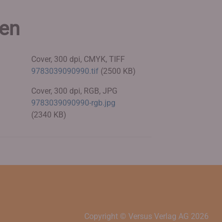
ien
Cover, 300 dpi, CMYK, TIFF
9783039090990.tif
(2500 KB)
Cover, 300 dpi, RGB, JPG
9783039090990-rgb.jpg
(2340 KB)
Copyright © Versus Verlag AG
2026