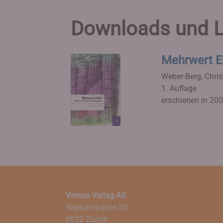
Downloads und L
Mehrwert E
Weber-Berg, Chri
1. Auflage
erschienen in 20
Versus Verlag AG
Neptunstrasse 20
8032 Zürich