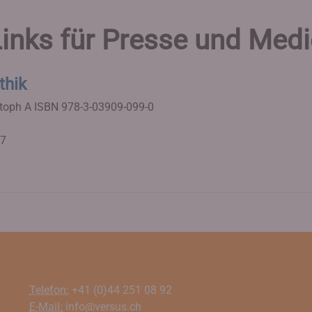
inks für Presse und Med
thik
stoph A
ISBN 978-3-03909-099-0
07
Telefon:
+41 (0)44 251 08 92
E-Mail:
info@versus.ch