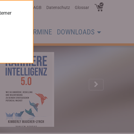
Über Uns
AGB
Datenschutz
Glossar
terner
CHER
TERMINE
DOWNLOADS