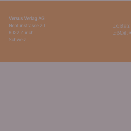
Versus Verlag AG
Neptunstrasse 20
Telefon:
8032 Zürich
E-Mail:
i
Schweiz