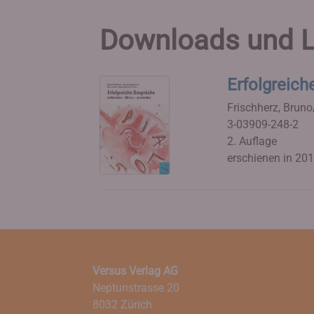
Downloads und L
Erfolgreic
Frischherz, Brun
3-03909-248-2
2. Auflage
erschienen in 20
Versus Verlag AG
Neptunstrasse 20
8032 Zürich