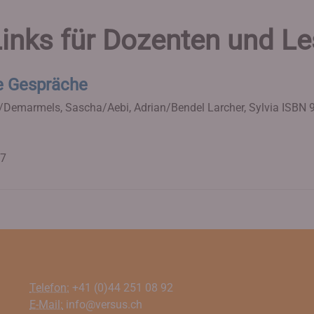
inks für Dozenten und Le
he Gespräche
o/Demarmels, Sascha/Aebi, Adrian/Bendel Larcher, Sylvia
ISBN 
17
Telefon:
+41 (0)44 251 08 92
E-Mail:
info@versus.ch