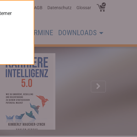
Über Uns
AGB
Datenschutz
Glossar
terner
CHER
TERMINE
DOWNLOADS